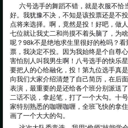
六号选手的舞蹈不错，就是衣服不恰
好。我犹豫不决，不知是该投票还是不
点将来选择。啊，竟然是投！好吧，做
七位就让我丈二和尚摸不着头脑了，为
呢？
98k
不是绝地求生里很好的枪吗？看
票，我决定不投。因为我始终是个自尊
害怕别人叫我男生啊！八号选手的快乐
要把人的心给融化，投！第九位选手真
向我们大家介绍清楚了自己简历，在后
表演，最重要的是还给各个班分别派送
二话不说，拿起笔，打了一个大勾。十
家特别熟悉的咖喱咖喱，全班飞快的拿
画了一个大大的勾。
这次大队委竞选，我用“偷师”技能学