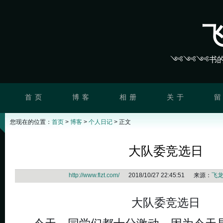
༺༺༺书的
首 页
博 客
相 册
关 于
留
您现在的位置：
首页
>
博客
>
个人日记
> 正文
大队委竞选日
http://www.flzt.com/
2018/10/27 22:45:51 来源：
飞
大队委竞选日